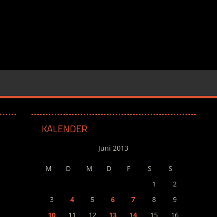
KALENDER
Juni 2013
M
D
M
D
F
S
S
1
2
3
4
5
6
7
8
9
10
11
12
13
14
15
16