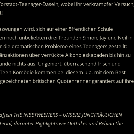
rstadt-Teenager-Dasein, wobei ihr verkrampfer Versuch
t!
ezwungen wird, sich auf einer öffentlichen Schule
n noch unbeliebten drei Freunden Simon, Jay und Neil in
r die dramatischen Probleme eines Teenagers gestellt:
änzaktionen über verrückte Alkoholeskapaden bis hin zu
eunde nichts aus. Ungeniert, überraschend frisch und
er Teen-Komödie kommen bei diesem u.a. mit dem Best
ezeichneten britischen Quotenrenner garantiert auf ihre
ei Staffeln THE INBETWEENERS – UNSERE JUNGFRÄULICHEN
erial, darunter Highlights wie Outtakes und Behind the