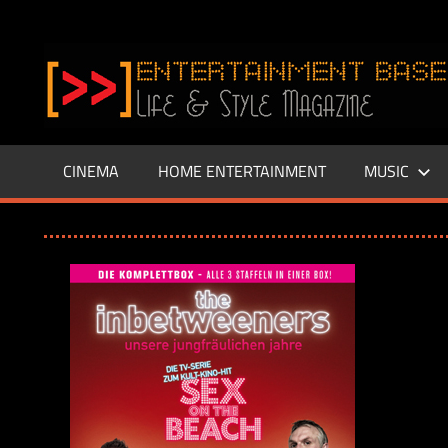
Zum
Inhalt
www.entertainment-
springen
Base.de
CINEMA
HOME ENTERTAINMENT
MUSIC