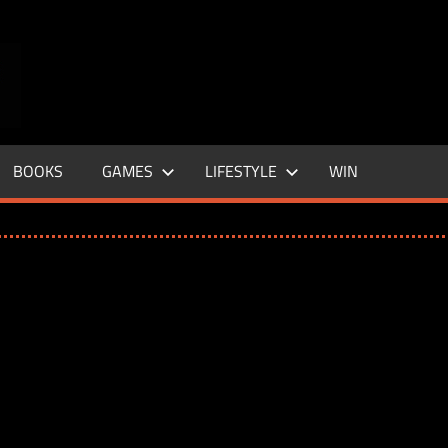
ENTERTAINMENT
BASE
–
BOOKS
GAMES
LIFESTYLE
WIN
LIFE
&
STYLE
MAGAZINE