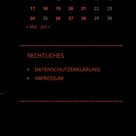
17
18
19
20
21
22
23
24
25
26
27
28
29
30
« Mai
Juli »
RECHTLICHES
DATENSCHUTZERKLÄRUNG
IMPRESSUM