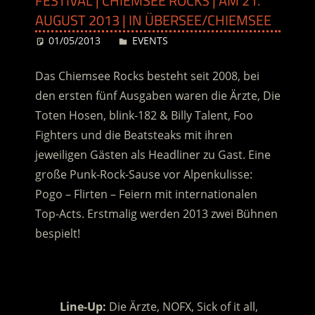
FESTIVAL | CHIEMSEE ROCKS | AM 21.
AUGUST 2013 | IN ÜBERSEE/CHIEMSEE
01/05/2013
Desiree
EVENTS
Das Chiemsee Rocks besteht seit 2008, bei
den ersten fünf Ausgaben waren die Ärzte, Die
Toten Hosen, blink-182 & Billy Talent, Foo
Fighters und die Beatsteaks mit ihren
jeweiligen Gästen als Headliner zu Gast. Eine
große Punk-Rock-Sause vor Alpenkulisse:
Pogo – Flirten – Feiern mit internationalen
Top-Acts. Erstmalig werden 2013 zwei Bühnen
bespielt!
.
Line-Up:
Die Ärzte, NOFX, Sick of it all,