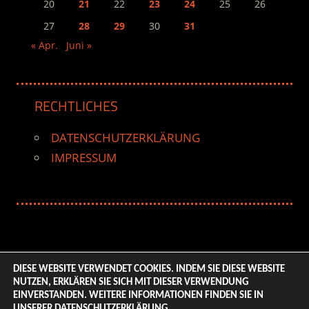
20
21
22
23
24
25
26
27
28
29
30
31
« Apr.
Juni »
RECHTLICHES
DATENSCHUTZERKLÄRUNG
IMPRESSUM
DIESE WEBSITE VERWENDET COOKIES. INDEM SIE DIESE WEBSITE
NUTZEN, ERKLÄREN SIE SICH MIT DIESER VERWENDUNG
© 2026 ENTERTAINMENT BASE – Life & Style Magazine.
EINVERSTANDEN. WEITERE INFORMATIONEN FINDEN SIE IN
All Rights Reserved. | Based on
WordPress-Theme:
UNSERER
DATENSCHUTZERKLÄRUNG