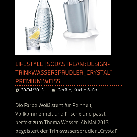
LIFESTYLE | SODASTREAM: DESIGN-
TRINKWASSERSPRUDLER „CRYSTAL“
PREMIUM WEISS
30/04/2013
Desiree
Geräte
,
Küche & Co.
Die Farbe Weiß steht für Reinheit,
Vollkommenheit und Frische und passt
perfekt zum Thema Wasser. Ab Mai 2013
begeistert der Trinkwassersprudler „Crystal“