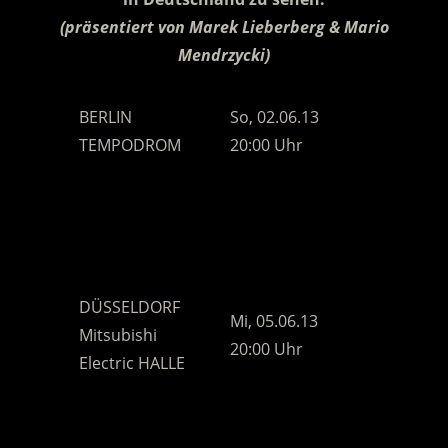
(präsentiert von Marek Lieberberg & Mario
Mendrzycki)
BERLIN
So, 02.06.13
TEMPODROM
20:00 Uhr
HAMBURG
CCH – Congress
Mo, 03.06.13
Center Hamburg
20:00 Uhr
Saal 1
DÜSSELDORF
Mi, 05.06.13
Mitsubishi
20:00 Uhr
Electric HALLE
FRANKFURT /
MAIN
Fr, 07.06.13