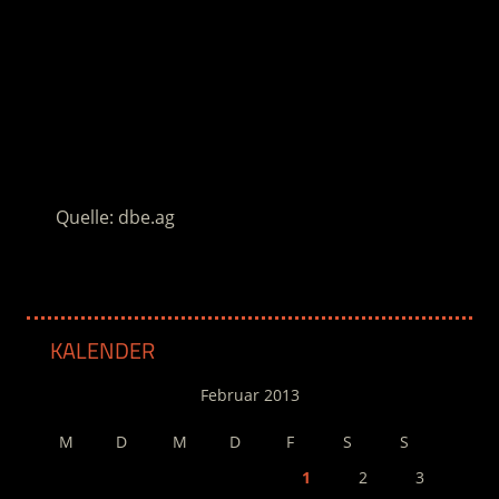
Alte Oper
20:00 Uhr
Frankfurt
.
.
Quelle: dbe.ag
KALENDER
Februar 2013
M
D
M
D
F
S
S
1
2
3