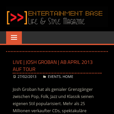
Zum
Inhalt
springen
ENTERTAINME
www.entertainment-
Base.de
BASE
–
LIVE | JOSH GROBAN | AB APRIL 2013
LIFE
AUF TOUR
&
27/02/2013
Desiree
EVENTS
,
HOME
STYLE
Josh Groban hat als genialer Grenzgänger
zwischen Pop, Folk, Jazz und Klassik seinen
MAGAZINE
eigenen Stil popularisiert. Mehr als 25
Millionen verkaufter CDs, spektakuläre