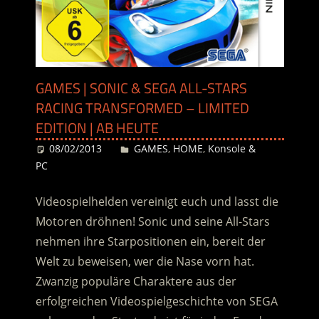
GAMES | SONIC & SEGA ALL-STARS
RACING TRANSFORMED – LIMITED
EDITION | AB HEUTE
08/02/2013
Desiree
GAMES
,
HOME
,
Konsole &
PC
Videospielhelden vereinigt euch und lasst die
Motoren dröhnen! Sonic und seine All-Stars
nehmen ihre Starpositionen ein, bereit der
Welt zu beweisen, wer die Nase vorn hat.
Zwanzig populäre Charaktere aus der
erfolgreichen Videospielgeschichte von SEGA