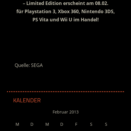
– Limited Edition erscheint am 08.02.
für Playstation 3, Xbox 360, Nintendo 3DS,
PS Vita und Wii U im Handel!
.
.
Quelle: SEGA
KALENDER
Februar 2013
M
D
M
D
F
S
S