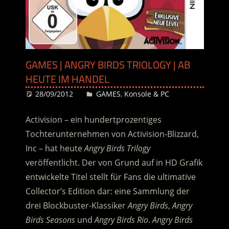
GAMES | ANGRY BIRDS TRIOLOGY | AB
HEUTE IM HANDEL
28/09/2012
Desiree
GAMES
,
Konsole & PC
Activision – ein hundertprozenti­ges
Tochterunter­nehmen von Activision-Blizzard,
Inc – hat heute
Angry Birds Trilogy
veröffentlicht. Der von Grund auf in HD Grafik
entwickelte Titel stellt für Fans die ultimative
Collector’s Edition dar: eine Sammlung der
drei Blockbuster-Klassiker
Angry Birds
,
Angry
Birds Seasons
und
Angry Birds Rio
.
Angry Birds