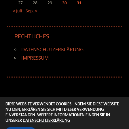
27
28
29
30
31
« Juli
Sep. »
RECHTLICHES
DATENSCHUTZERKLÄRUNG
IMPRESSUM
DIESE WEBSITE VERWENDET COOKIES. INDEM SIE DIESE WEBSITE
NUTZEN, ERKLÄREN SIE SICH MIT DIESER VERWENDUNG
© 2026 ENTERTAINMENT BASE – Life & Style Magazine.
EINVERSTANDEN. WEITERE INFORMATIONEN FINDEN SIE IN
All Rights Reserved. | Based on
WordPress-Theme:
UNSERER
DATENSCHUTZERKLÄRUNG
Tortuga von ThemeZee.