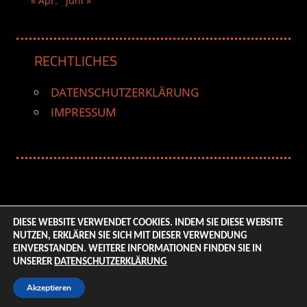
« Apr.
Juni »
RECHTLICHES
DATENSCHUTZERKLÄRUNG
IMPRESSUM
DIESE WEBSITE VERWENDET COOKIES. INDEM SIE DIESE WEBSITE
NUTZEN, ERKLÄREN SIE SICH MIT DIESER VERWENDUNG
© 2026 ENTERTAINMENT BASE – Life & Style Magazine.
EINVERSTANDEN. WEITERE INFORMATIONEN FINDEN SIE IN
All Rights Reserved. | Based on
WordPress-Theme:
UNSERER
DATENSCHUTZERKLÄRUNG
Tortuga von ThemeZee.
Akzeptieren