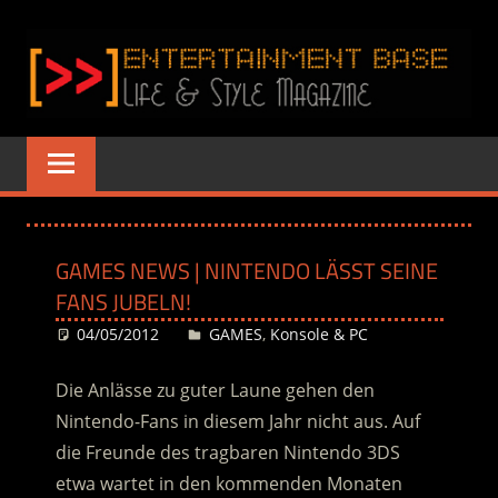
Zum
Inhalt
springen
ENTERTAINME
www.entertainment-
Base.de
BASE
–
GAMES NEWS | NINTENDO LÄSST SEINE
LIFE
FANS JUBELN!
&
04/05/2012
Desiree
GAMES
,
Konsole & PC
STYLE
Die Anlässe zu guter Laune gehen den
Nintendo-Fans in diesem Jahr nicht aus. Auf
MAGAZINE
die Freunde des tragbaren Nintendo 3DS
etwa wartet in den kommenden Monaten