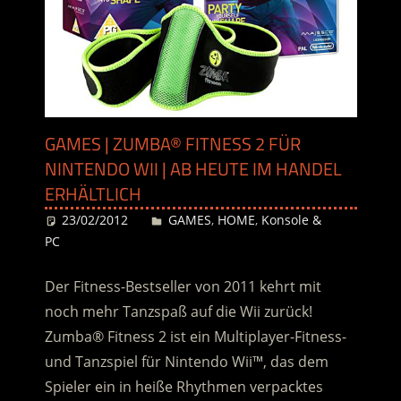
GAMES | ZUMBA® FITNESS 2 FÜR
NINTENDO WII | AB HEUTE IM HANDEL
ERHÄLTLICH
23/02/2012
Desiree
GAMES
,
HOME
,
Konsole &
PC
Der Fitness-Bestseller von 2011 kehrt mit
noch mehr Tanzspaß auf die Wii zurück!
Zumba® Fitness 2 ist ein Multiplayer-Fitness-
und Tanzspiel für Nintendo Wii™, das dem
Spieler ein in heiße Rhythmen verpacktes