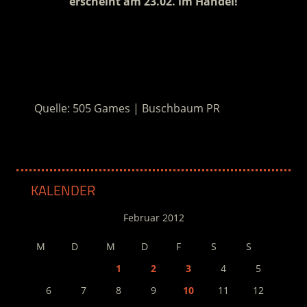
erscheint am 23.02. im Handel!
.
.
Quelle: 505 Games | Buschbaum PR
KALENDER
Februar 2012
M
D
M
D
F
S
S
1
2
3
4
5
6
7
8
9
10
11
12