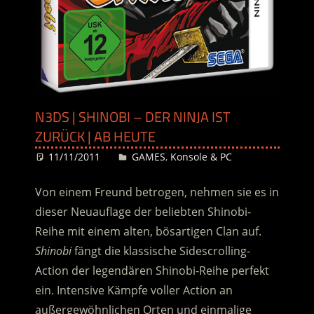
N3DS | SHINOBI – DER NINJA IST
ZURÜCK | AB HEUTE
11/11/2011
Desiree
GAMES
,
Konsole & PC
Von einem Freund betrogen, nehmen sie es in
dieser Neuauflage der beliebten Shinobi-
Reihe mit einem alten, bösartigen Clan auf.
Shinobi
fängt die klassische Sidescrolling-
Action der legendären Shinobi-Reihe perfekt
ein. Intensive Kämpfe voller Action an
außergewöhnlichen Orten und einmalige