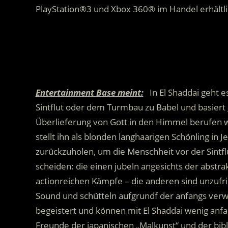
PlayStation®3 und Xbox 360® im Handel erhältl
.
.
Entertainment Base meint:
In El Shaddai geht es
Sintflut oder dem Turmbau zu Babel und basiert
Überlieferung von Gott in den Himmel berufen wu
stellt ihn als blonden langhaarigen Schönling in J
zurückzuholen, um die Menschheit vor der Sintflu
scheiden: die einen jubeln angesichts der abstra
actionreichen Kämpfe – die anderen sind unzufr
Sound und schütteln aufgrundf der anfangs verw
begeistert und können mit El Shaddai wenig anfan
Freunde der japanischen „Malkunst“ und der bib