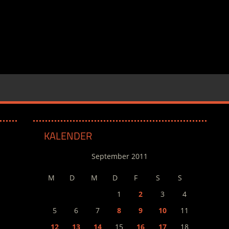
KALENDER
September 2011
M
D
M
D
F
S
S
1
2
3
4
5
6
7
8
9
10
11
12
13
14
15
16
17
18