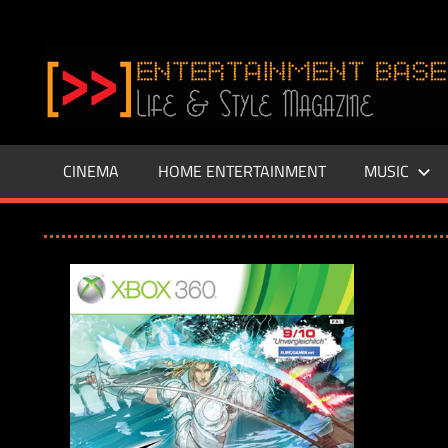
Zum
Inhalt
www.entertainment-
springen
Base.de
CINEMA
HOME ENTERTAINMENT
MUSIC