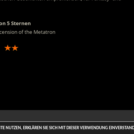
on 5 Sternen
scension of the Metatron
.
 Rights Reserved. | Based on
WordPress-Theme: Tortuga von Th
SITE NUTZEN, ERKLÄREN SIE SICH MIT DIESER VERWENDUNG EINVERSTA