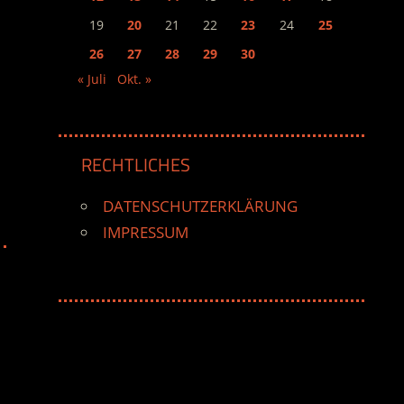
19
20
21
22
23
24
25
26
27
28
29
30
« Juli
Okt. »
RECHTLICHES
DATENSCHUTZERKLÄRUNG
IMPRESSUM