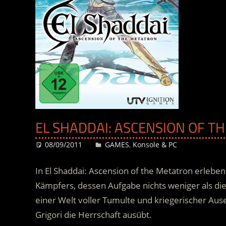
EL SHADDAI: ASCENSION OF T
08/09/2011
Desiree
GAMES
,
Konsole & PC
In El Shaddai: Ascension of the Metatron erlebe
Kämpfers, dessen Aufgabe nichts weniger als die 
einer Welt voller Tumulte und kriegerischer Au
Grigori die Herrschaft ausübt.