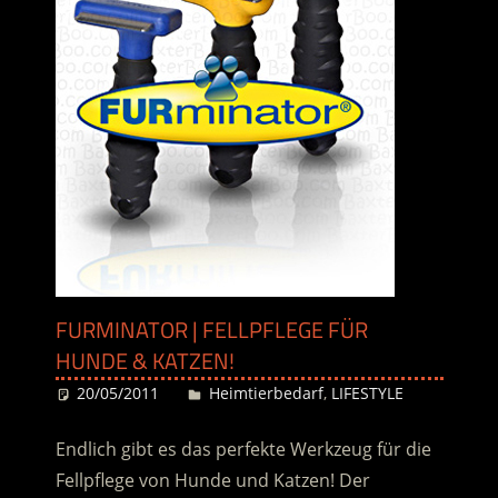
FURMINATOR | FELLPFLEGE FÜR
HUNDE & KATZEN!
20/05/2011
Desiree
Heimtierbedarf
,
LIFESTYLE
Endlich gibt es das perfekte Werkzeug für die
Fellpflege von Hunde und Katzen! Der