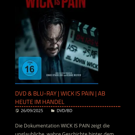
DVD & BLU-RAY | WICK IS PAIN | AB
HEUTE IM HANDEL
26/09/2025
Desiree
DVD/BD
Die Dokumentation WICK IS PAIN zeigt die
unglaubliche, wahre Geschichte hinter dem