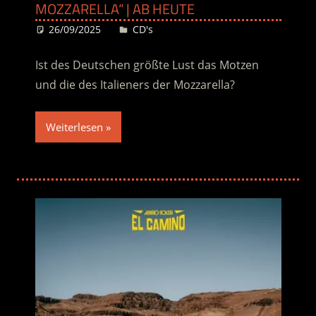
MOZZARELLA“ | AB HEUTE
26/09/2025
Desiree
CD's
Ist des Deutschen größte Lust das Motzen
und die des Italieners der Mozzarella?
Weiterlesen