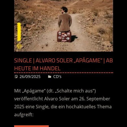
SINGLE | ALVARO SOLER „APÁGAME“ | AB
HEUTE IM HANDEL
26/09/2025
Desiree
CD's
Mit „Apágame“ (dt. „Schalte mich aus“)
veröffentlicht Alvaro Soler am 26. September
2025 eine Single, die ein hochaktuelles Thema
aufgreift: