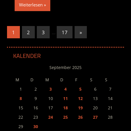
Weiterlesen
Seitennummerierung
Nächste
1
2
3
…
17
»
Beiträge
der
Beiträge
KALENDER
September 2025
M
D
M
D
F
S
S
1
2
3
4
5
6
7
8
9
10
11
12
13
14
15
16
17
18
19
20
21
22
23
24
25
26
27
28
29
30