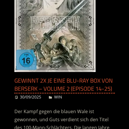
GEWINNT 2X JE EINE BLU-RAY BOX VON
BERSERK – VOLUME 2 (EPISODE 14-25)
30/09/2025
Desiree
WIN
Der Kampf gegen die blauen Wale ist
gewonnen, und Guts verdient sich den Titel
des 100-Mann-Schlächters. Die langen Jahre