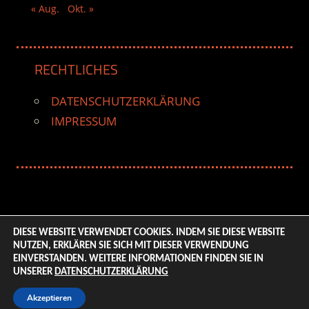
« Aug.
Okt. »
RECHTLICHES
DATENSCHUTZERKLÄRUNG
IMPRESSUM
DIESE WEBSITE VERWENDET COOKIES. INDEM SIE DIESE WEBSITE
NUTZEN, ERKLÄREN SIE SICH MIT DIESER VERWENDUNG
© 2026 ENTERTAINMENT BASE – Life & Style Magazine.
EINVERSTANDEN. WEITERE INFORMATIONEN FINDEN SIE IN
All Rights Reserved. | Based on
WordPress-Theme:
UNSERER
DATENSCHUTZERKLÄRUNG
Tortuga von ThemeZee.
Akzeptieren