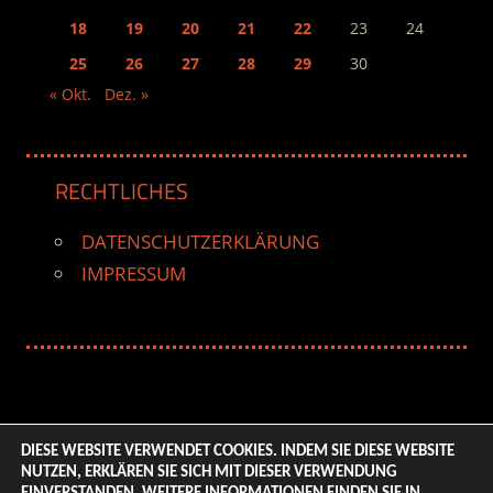
18
19
20
21
22
23
24
25
26
27
28
29
30
« Okt.
Dez. »
RECHTLICHES
DATENSCHUTZERKLÄRUNG
IMPRESSUM
DIESE WEBSITE VERWENDET COOKIES. INDEM SIE DIESE WEBSITE
NUTZEN, ERKLÄREN SIE SICH MIT DIESER VERWENDUNG
© 2026 ENTERTAINMENT BASE – Life & Style Magazine.