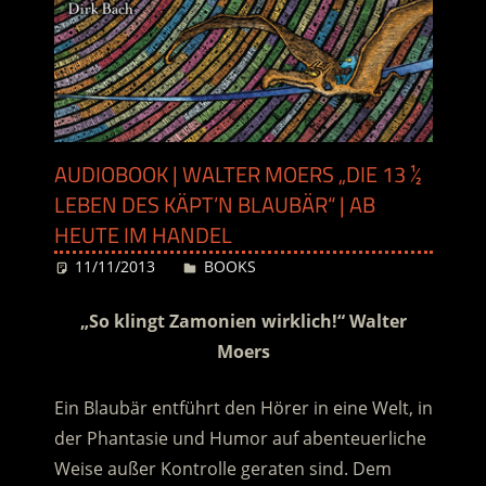
AUDIOBOOK | WALTER MOERS „DIE 13 ½
LEBEN DES KÄPT’N BLAUBÄR“ | AB
HEUTE IM HANDEL
11/11/2013
Desiree
BOOKS
„So klingt Zamonien wirklich!“ Walter
Moers
Ein Blaubär entführt den Hörer in eine Welt, in
der Phantasie und Humor auf abenteuerliche
Weise außer Kontrolle geraten sind. Dem